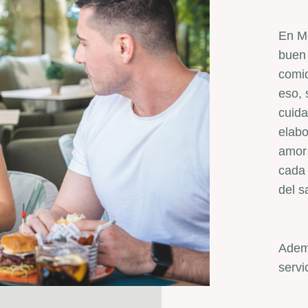
En M
buen 
comid
eso,
cuida
elabo
amor
cada
del s
Adem
servi