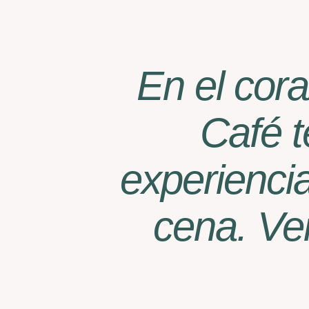
En el cor
Café t
experienci
cena. Ve