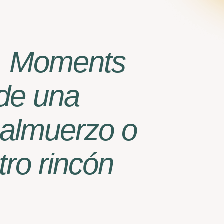
r, Moments
 de una
 almuerzo o
ro rincón