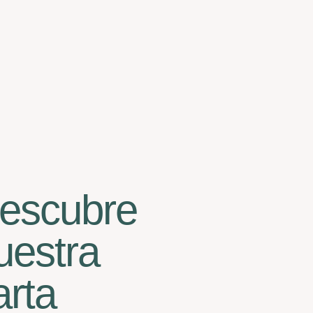
escubre
uestra
arta