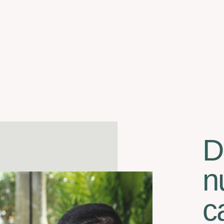
D
n
c